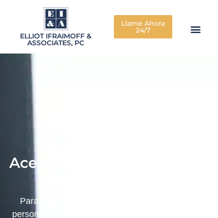
Llame Ahora
24/7
ELLIOT IFRAIMOFF &
ASSOCIATES, PC
Acerca de Elliot Ifraimoff &
Associates, PC
Para una representación agresiva de lesiones
personales, busque a Elliot Ifraimoff & Associates,