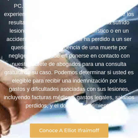
PC. Nuestro equipo tiene más de 60 años de
experiencia legal combinada y puede conseguirle los
resultados positivos que se merece. Si ha sufrido
lesiones en un accidente automovilístico o en un
accidente de construcción, o si ha perdido a un ser
querido como consecuencia de una muerte por
negligencia, no dude en ponerse en contacto con
nuestro bufete de abogados para una consulta
gratuita de su caso. Podemos determinar si usted es
elegible para recibir una indemnización por los
gastos y dificultades asociadas con sus lesiones,
incluyendo facturas médicas, gastos legales, salarios
perdidos, y el dolor y el sufrimiento.
Conoce A Elliot Ifraimoff