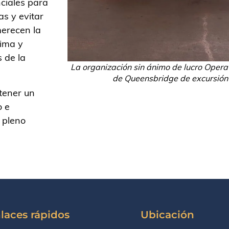
nciales para
as y evitar
merecen la
tima y
 de la
La organización sin ánimo de lucro Operati
de Queensbridge de excursión 
tener un
o e
 pleno
laces rápidos
Ubicación