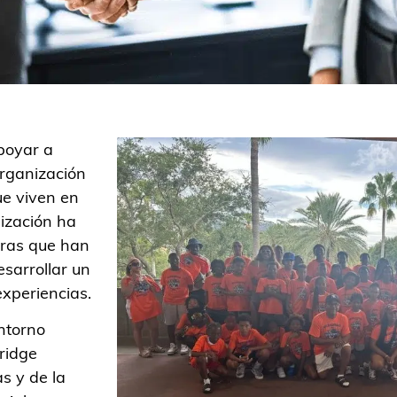
apoyar a
organización
ue viven en
nización ha
oras que han
esarrollar un
experiencias.
ntorno
ridge
s y de la