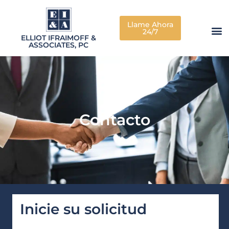
Llame Ahora
24/7
Nuestro Bufete
Áreas De Práctica
PREGUNTAS FRE
Contribuir A La So
ELLIOT IFRAIMOFF &
ASSOCIATES, PC
Contacto
Inicie su solicitud