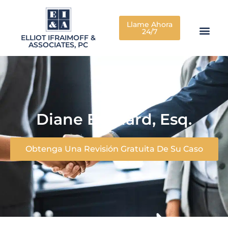
Llame Ahora
24/7
ELLIOT IFRAIMOFF &
ASSOCIATES, PC
Diane Bernard, Esq.
Obtenga Una Revisión Gratuita De Su Caso