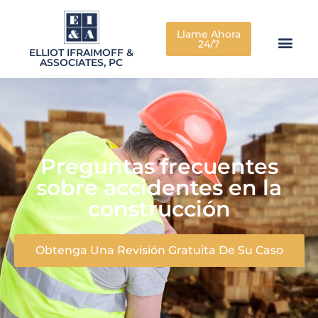
Llame Ahora
24/7
ELLIOT IFRAIMOFF &
ASSOCIATES, PC
Preguntas frecuentes
sobre accidentes en la
construcción
Obtenga Una Revisión Gratuita De Su Caso