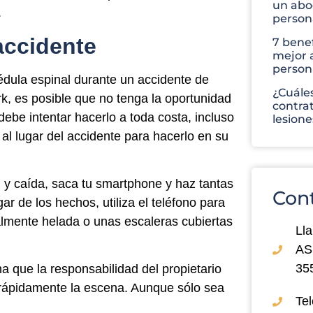
un abo
.
person
accidente
7 benef
mejor 
person
édula espinal durante un accidente de
¿Cuáles
k, es posible que no tenga la oportunidad
contra
ebe intentar hacerlo a toda costa, incluso
lesion
a al lugar del accidente para hacerlo en su
y caída, saca tu smartphone y haz tantas
Con
r de los hechos, utiliza el teléfono para
almente helada o unas escaleras cubiertas
Lla
AS
35
ha que la responsabilidad del propietario
r rápidamente la escena. Aunque sólo sea
Tel