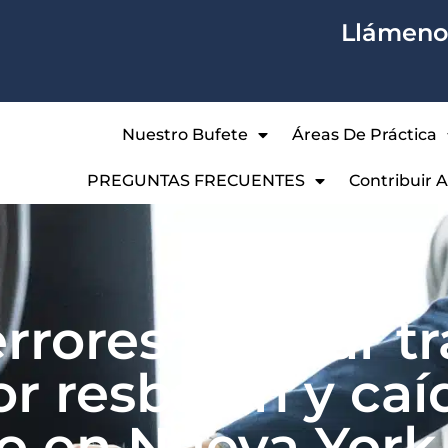
Llámenos
Nuestro Bufete
Áreas De Práctica
PREGUNTAS FRECUENTES
Contribuir 
rrores a evitar t
r resbalón y caí
no en Nueva York