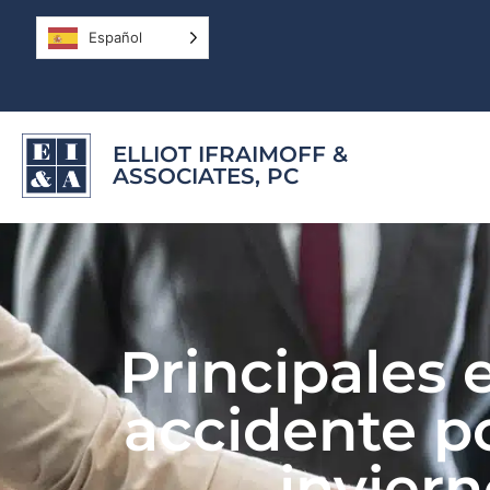
Español
ELLIOT IFRAIMOFF &
ASSOCIATES, PC
Principales e
accidente po
invier