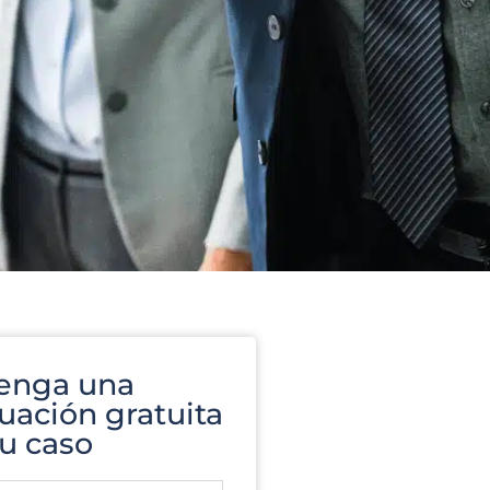
enga una
uación gratuita
u caso