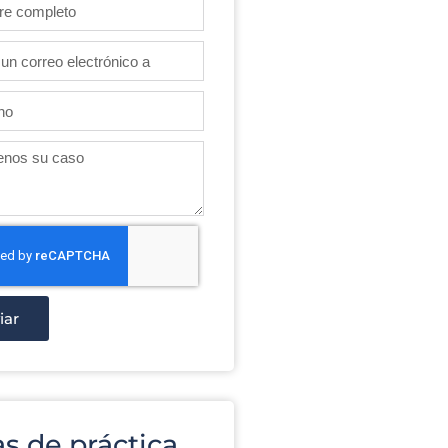
iar
s de práctica