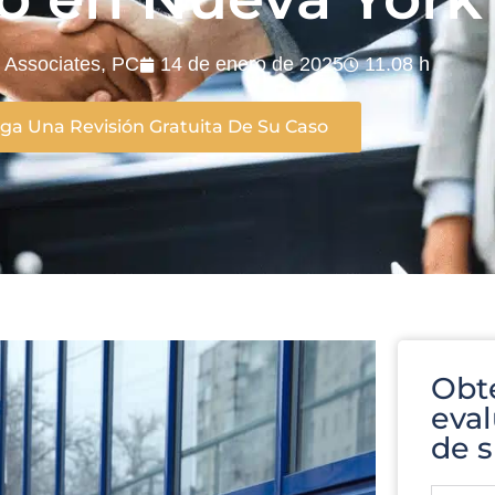
 & Associates, PC
14 de enero de 2025
11.08 h
a Una Revisión Gratuita De Su Caso
Obt
eval
de s