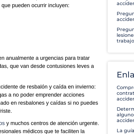
acciden
 que pueden ocurrir incluyen:
Pregun
accide
Pregun
lesione
trabaj
n anualmente a urgencias para tratar
das, que van desde contusiones leves a
Enla
cidente de resbalón y caída en invierno:
Compre
contra
sgas a no poder emprender acciones
acciden
zado en resbalones y caídas si no puedes
Determ
iste.
alguno
accide
os
y muchos centros de atención urgente.
La guía
sionales médicos que te faciliten la