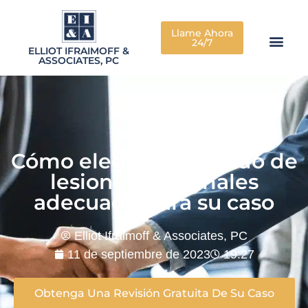
Llame Ahora
24/7
ELLIOT IFRAIMOFF &
ASSOCIATES, PC
Cómo elegir al abogado de
lesiones personales
adecuado para su caso
Elliot Ifraimoff & Associates, PC
11 de septiembre de 2023
19:27
Obtenga Una Revisión Gratuita De Su Caso